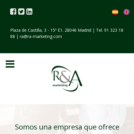
Plaza de Castilla, 3 - 15º E1. 28046 Madrid | Tel. 91 323 18
88 |
ra@ra-marketing.com
Somos una empresa que ofrece