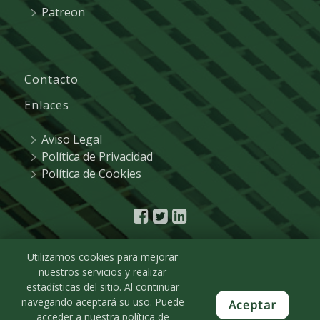
Patreon
Contacto
Enlaces
Aviso Legal
Política de Privacidad
Política de Cookies
Utilizamos cookies para mejorar
nuestros servicios y realizar
estadísticas del sitio. Al continuar
© 2021
R&A Marketing
| Plaza de Castilla, 3 - 15º
navegando aceptará su uso. Puede
Aceptar
E1. 28046 Madrid | Tel. 91 323 18 88 |
ra@ra-
acceder a nuestra política de