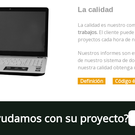
La calidad
La calidad es nuestro co
trabajos.
El cliente puede
proyectos cada hora de n
Nuestros informes son e
de nuestro sistema de do
nuestra calidad obtenga u
Definición
Código é
yudamos con su proyecto?